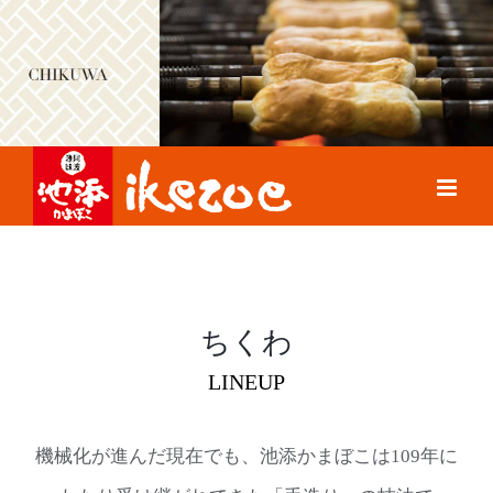
Skip
to
content
ちくわ
LINEUP
機械化が進んだ現在でも、池添かまぼこは109年に